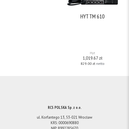
HYT TM 610
NAJWAŻNIEJSZE FUNKCJE: –
wbudowany skrambler –
kompander głosu – głośnik
wewnętrzny o dużej mocy –
wyświetlacz alfanumeryczny LCD
– diody sygnalizacyjne – 6
klawisze programowane –
[…]
Hyt
1,019.67
zł
829.00
zł
netto
RCS POLSKA Sp. z o.o.
ul. Korfantego 13, 53-021 Wrocław
KRS: 0000690880
NIP: 8992285670