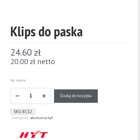
Klips do paska
24.60
zł
20.00
zł
netto
Na stanie
ilość
Dodaj do koszyka
Klips
do
paska
SKU:
BC12
kategoria:
akcesoria hyt