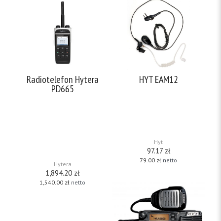
Radiotelefon Hytera
HYT EAM12
PD665
Słuchawka douszna z
fonowodem. – PTT na
Radiotelefon PD-665 DMR jest
mikrofonie – regulacja głośności
jednym z najnowszych modeli
– przeźroczysty fonowód –
radiotelefonów cyfrowo-
kompatybilny z VOX – prosty w
analogowegowych
obsłudze Do radiotelefonów:
firmy Hytera, pracujących w
TC-700, TC-610,
[…]
standardzie DMR. Radiotelefon
posiada obudowę z lekkich
Hyt
stopów aluminium zapewniając
97.17
zł
trwałość jego konstrukcji a
[…]
79.00
zł
netto
Hytera
1,894.20
zł
1,540.00
zł
netto