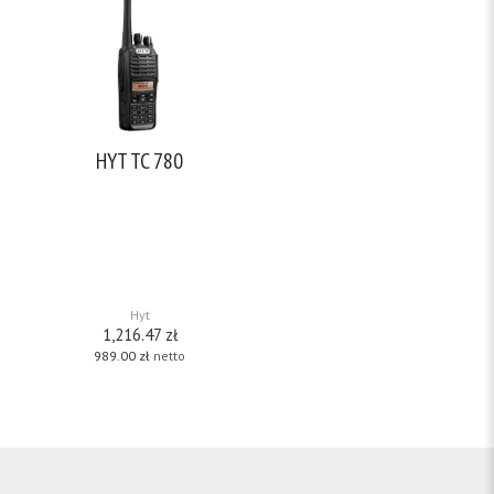
HYT TC 780
TECHNICZNE: pasmo pracy: VHF
136-174MHz UHF 400-470MHz
moc: 1-5W (VHF), 1-4W(UHF)
ilość kanałów: 256 grupy
kanałów odstęp
międzykanałowy: 25 kHz/12,5
kHz sygnalizacja: 2 tonowa, 5
tonowa
[…]
Hyt
1,216.47
zł
989.00
zł
netto