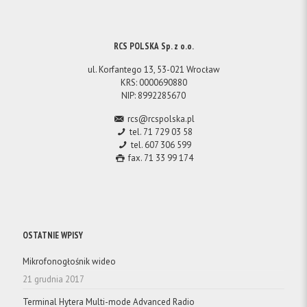
RCS POLSKA Sp. z o.o.
ul. Korfantego 13, 53-021 Wrocław
KRS: 0000690880
NIP: 8992285670
rcs@rcspolska.pl
tel. 71 729 03 58
tel. 607 306 599
fax. 71 33 99 174
OSTATNIE WPISY
Mikrofonogłośnik wideo
21 grudnia 2017
Terminal Hytera Multi-mode Advanced Radio