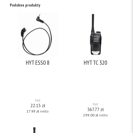
Podobne produkty
HYT ESS0 8
HYT TC 320
Słuchawka odbiorcza do
HYT TC-320 profesjonalny
mikrofonogłośnika do
radiotelefon nie wymagający
radiotelefonu HYT TC 610 i
zezwoleń. Sprzęt pracujący w
radiotelefonu HYT TC 620
paśmie 446 MHz o wysokiej
Słuchawka odbiorcza douszna z
odporności na warunki
fonowodem ze złączem jack
zewnętrzne. Programowa
3.5mm. Fonowód wymienny.
regulacja poziomu squelch
(poziom blokady szumów)
[…]
Hyt
Hyt
22.13
zł
367.77
zł
17.99
zł
netto
299.00
zł
netto