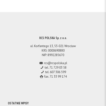
RCS POLSKA Sp. z o.o.
ul. Korfantego 13, 53-021 Wrocław
KRS: 0000690880
NIP: 8992285670
rcs@rcspolska.pl
tel. 71 729 03 58
tel. 607 306 599
fax. 71 33 99 174
OSTATNIE WPISY