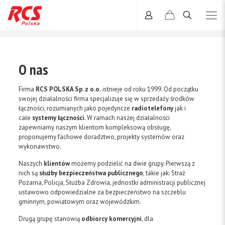
O nas
Firma
RCS POLSKA Sp. z o.o.
istnieje od roku 1999. Od początku
swojej działalności firma specjalizuje się w sprzedaży środków
łączności, rozumianych jako pojedyncze
radiotelefony
jak i
całe
systemy łączności
. W ramach naszej działalności
zapewniamy naszym klientom kompleksową obsługę,
proponujemy fachowe doradztwo, projekty systemów oraz
wykonawstwo.
Naszych
klientów
możemy podzielić na dwie grupy. Pierwszą z
nich są
służby bezpieczeństwa publicznego
, takie jak: Straż
Pożarna, Policja, Służba Zdrowia, jednostki administracji publicznej
ustawowo odpowiedzialne za bezpieczeństwo na szczeblu
gminnym, powiatowym oraz wojewódzkim.
Drugą grupę stanowią
odbiorcy komercyjni
, dla