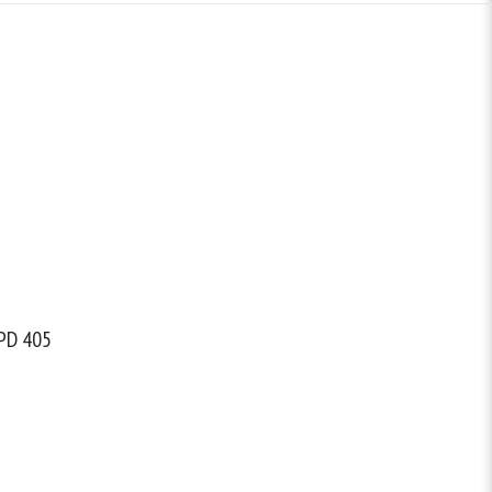
 PD 405
 z radiotelefonem
nośny DMR PD405
elefonię DMR za
ytrzymały i z
[…]