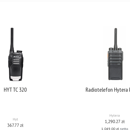
HYT TC 320
Radiotelefon Hytera
jonalny radiotelefon nie wymagający
Rozpocznij pracę w technologii DMR
zęt pracujący w paśmie 446 MHz o
Hytera PD 405 Radiotelefon prze
orności na warunki zewnętrzne.
obsługuje konwencjonalną radiot
gulacja poziomu squelch (poziom
niewysoką cenę. Jest szczególnie w
lokady szumów)
[…]
Hytera
Hyt
1,290.27
zł
367.77
zł
1,049.00
zł
netto