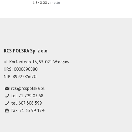
1,540.00
zł
netto
RCS POLSKA Sp. z o.o.
ul. Korfantego 13, 53-021 Wrocław
KRS: 0000690880
NIP: 8992285670
rcs@rcspolska.pl
tel. 71 729 03 58
tel. 607 306 599
fax. 71 33 99 174