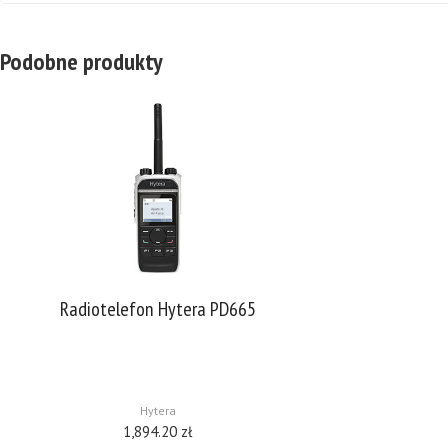
Podobne produkty
Radiotelefon Hytera PD665
Radiotelefon PD-665 DMR jest jednym z najnowszych
HYT TC-320 profes
modeli radiotelefonów cyfrowo-analogowegowych
zezwoleń. Spr
firmy Hytera, pracujących w standardzie DMR.
wysokiej odp
Radiotelefon posiada obudowę z lekkich stopów
Programowa re
aluminium zapewniając trwałość jego konstrukcji a
[…]
b
Hytera
1,894.20
zł