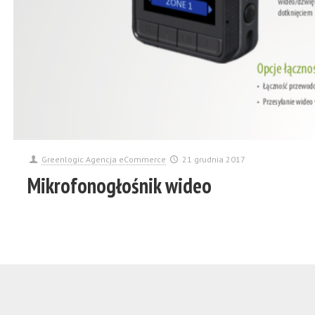
Greenlogic Agencja eCommerce
21 grudnia 2017
Mikrofonogłośnik wideo