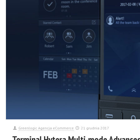
Greenlogic Agencja eCommerce
21 grudnia 2017
Terminal Hytera Multi-mode Advance