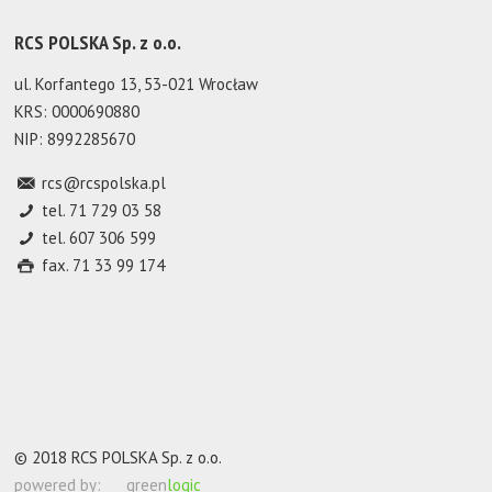
RCS POLSKA Sp. z o.o.
ul. Korfantego 13, 53-021 Wrocław
KRS: 0000690880
NIP: 8992285670
rcs@rcspolska.pl
tel. 71 729 03 58
tel. 607 306 599
fax. 71 33 99 174
© 2018 RCS POLSKA Sp. z o.o.
powered by:
green
logic