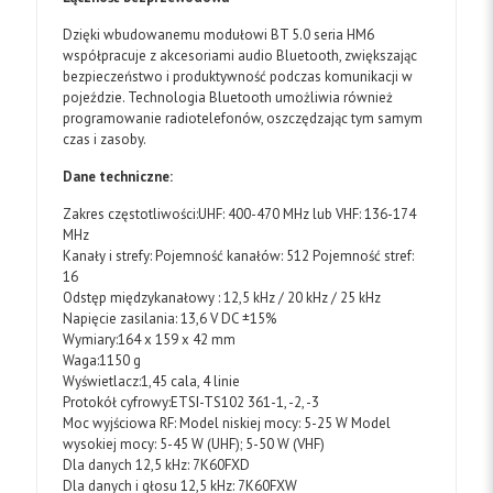
Dzięki wbudowanemu modułowi BT 5.0 seria HM6
współpracuje z akcesoriami audio Bluetooth, zwiększając
bezpieczeństwo i produktywność podczas komunikacji w
pojeździe. Technologia Bluetooth umożliwia również
programowanie radiotelefonów, oszczędzając tym samym
czas i zasoby.
Dane techniczne:
Zakres częstotliwości:UHF: 400-470 MHz lub VHF: 136-174
MHz
Kanały i strefy: Pojemność kanałów: 512 Pojemność stref:
16
Odstęp międzykanałowy : 12,5 kHz / 20 kHz / 25 kHz
Napięcie zasilania: 13,6 V DC ±15%
Wymiary:164 x 159 x 42 mm
Waga:1150 g
Wyświetlacz:1,45 cala, 4 linie
Protokół cyfrowy:ETSI-TS102 361-1, -2, -3
Moc wyjściowa RF: Model niskiej mocy: 5-25 W Model
wysokiej mocy: 5-45 W (UHF); 5-50 W (VHF)
Dla danych 12,5 kHz: 7K60FXD
Dla danych i głosu 12,5 kHz: 7K60FXW