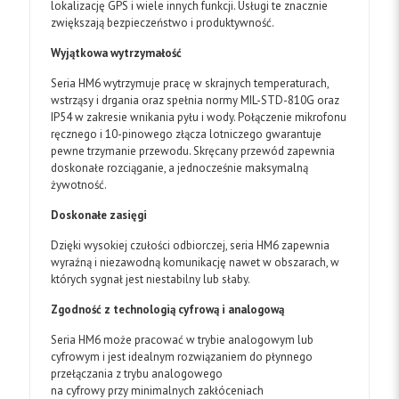
lokalizację GPS i wiele innych funkcji. Usługi te znacznie
zwiększają bezpieczeństwo i produktywność.
Wyjątkowa wytrzymałość
Seria HM6 wytrzymuje pracę w skrajnych temperaturach,
wstrząsy i drgania oraz spełnia normy MIL-STD-810G oraz
IP54 w zakresie wnikania pyłu i wody. Połączenie mikrofonu
ręcznego i 10-pinowego złącza lotniczego gwarantuje
pewne trzymanie przewodu. Skręcany przewód zapewnia
doskonałe rozciąganie, a jednocześnie maksymalną
żywotność.
Doskonałe zasięgi
Dzięki wysokiej czułości odbiorczej, seria HM6 zapewnia
wyraźną i niezawodną komunikację nawet w obszarach, w
których sygnał jest niestabilny lub słaby.
Zgodność z technologią cyfrową i analogową
Seria HM6 może pracować w trybie analogowym lub
cyfrowym i jest idealnym rozwiązaniem do płynnego
przełączania z trybu analogowego
na cyfrowy przy minimalnych zakłóceniach