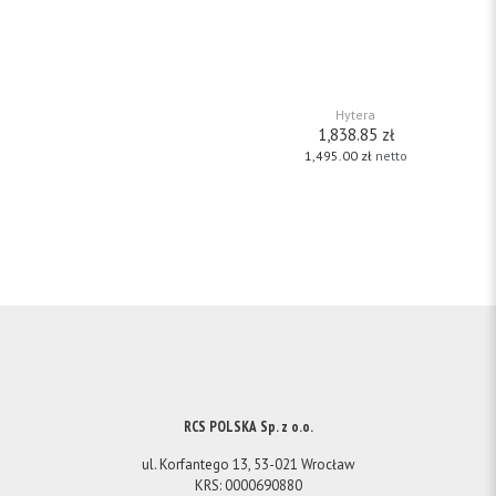
firmy Hytera pracującego w
standardzie DMR. Dzięki
zgodności z normą IP67 i
obudowie z lekkich stopów
aluminium radiotelefon sprosta
pracy nawet w najbardziej
wymagających warunkach.
[…]
Hytera
1,838.85
zł
1,495.00
zł
netto
RCS POLSKA Sp. z o.o.
ul. Korfantego 13, 53-021 Wrocław
KRS: 0000690880