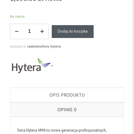
Na stanie
ilość
Dodaj do koszyka
Radiotelefon
Hytera
HM
kategoria:
radiotelefony hytera
685
OPIS PRODUKTU
OPINIE
0
Seria Hytera HM6 to nowa generacja profesjonalnych,