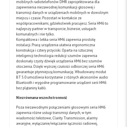
mobilnych radiotelefonów DMR zaprojektowana dla
zapewnienia niezawodnej komunikacji głosowej i
transmisji danych w urządzeniach mobilnych w dowolnym
miejscu i czasie. Pozostań w kontakcie ze
współpracownikami, gdziekolwiek pracujesz. Seria HM6 to
najlepszy partner w transporcie, biznesie, usługach
komunalnych i nie tylko.
Kompaktowa i lekka seria HM6 zapewnia prostotę
instalacji. Pracę urządzenia ułatwia ergonomiczna
konstrukcja i cztery przyciski. Oparta na sztucznej
inteligencji technologia redukcji szumów zapewnia
doskonały czysty dźwięk urządzenia HM6 bez szumów
otoczenia. Dzięki wyższej czułości odbiorczej seria HM6
gwarantuje płynniejszą komunikację. Wbudowany moduł
BT 5.0 umożliwia korzystanie z różnych akcesoriów audio
Bluetooth i wygodne programowanie urządzeń serii HM6
bez plątaniny kabli.
Niezrównana wszechstronność
Poza niezawodnymi połączeniami głosowymi seria HM6
zapewnia różne usługi transmisji danych, w tym
wiadomości tekstowe, Clarity Transmission, alarmy
awaryjne, wyłączanie/włączanie łączności radiowej,