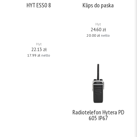
HYT ESS0 8
Klips do paska
Słuchawka odbiorcza do
Klips do paska do radiotelefonu
mikrofonogłośnika do
HYT TC 610 i HYT TC 620
radiotelefonu HYT TC 610 i
Hyt
radiotelefonu HYT TC 620
Słuchawka odbiorcza douszna z
24.60
zł
fonowodem ze złączem jack
20.00
zł
netto
3.5mm. Fonowód wymienny.
Hyt
22.13
zł
17.99
zł
netto
Radiotelefon Hytera PD
605 IP67
PD605 to najnowszy model
radiotelefonu cyfrowo-
analogowego