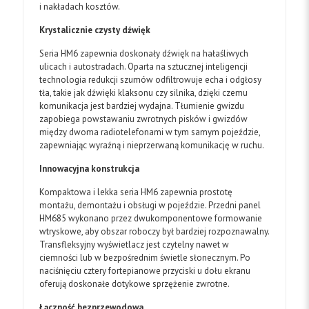
i nakładach kosztów.
Krystalicznie czysty dźwięk
Seria HM6 zapewnia doskonały dźwięk na hałaśliwych
ulicach i autostradach. Oparta na sztucznej inteligencji
technologia redukcji szumów odfiltrowuje echa i odgłosy
tła, takie jak dźwięki klaksonu czy silnika, dzięki czemu
komunikacja jest bardziej wydajna. Tłumienie gwizdu
zapobiega powstawaniu zwrotnych pisków i gwizdów
między dwoma radiotelefonami w tym samym pojeździe,
zapewniając wyraźną i nieprzerwaną komunikację w ruchu.
Innowacyjna konstrukcja
Kompaktowa i lekka seria HM6 zapewnia prostotę
montażu, demontażu i obsługi w pojeździe. Przedni panel
HM685 wykonano przez dwukomponentowe formowanie
wtryskowe, aby obszar roboczy był bardziej rozpoznawalny.
Transfleksyjny wyświetlacz jest czytelny nawet w
ciemności lub w bezpośrednim świetle słonecznym. Po
naciśnięciu cztery fortepianowe przyciski u dołu ekranu
oferują doskonałe dotykowe sprzężenie zwrotne.
Łączność bezprzewodowa