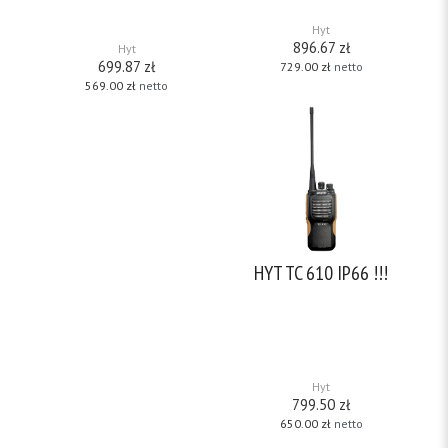
1200mAh Li-Ion) – ładowarka
wewnętrzny
[…]
biurkowa z zasilaczem – klips do
pasa – smycz
[…]
Hyt
896.67
zł
Hyt
699.87
zł
729.00
zł
netto
569.00
zł
netto
HYT TC 610 IP66 !!!
Zawartość opakowania: –
radiotelefon HYT TC-610 –
akumulator BL2001- 2000mAh
Li-Ion – ładowarka biurkowa z
zasilaczem – klips do pasa –
smycz na rękę – instrukcja
[…]
Hyt
799.50
zł
650.00
zł
netto