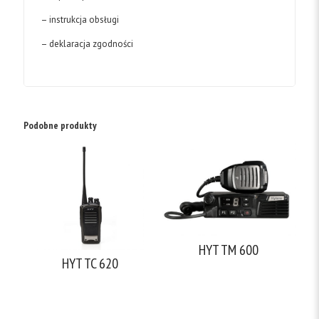
– instrukcja obsługi
– deklaracja zgodności
Podobne produkty
HYT TM 600
HYT TC 620
Wyposażenie standardowe: –
radiotelefon – mikrofon
Zawartość opakowania: –
doręczny – uchwyt montażowy –
radiotelefon HYT TC-620 –
kabel zasilający – instrukcja
akumulator BL2001- 2000mAh
Funkcje: – wbudowany skrambler
Li-Ion (opcjonalnie BL1204
kompander głosu – głośnik