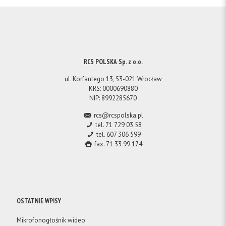
RCS POLSKA Sp. z o.o.
ul. Korfantego 13, 53-021 Wrocław
KRS: 0000690880
NIP: 8992285670
rcs@rcspolska.pl
tel. 71 729 03 58
tel. 607 306 599
fax. 71 33 99 174
OSTATNIE WPISY
Mikrofonogłośnik wideo